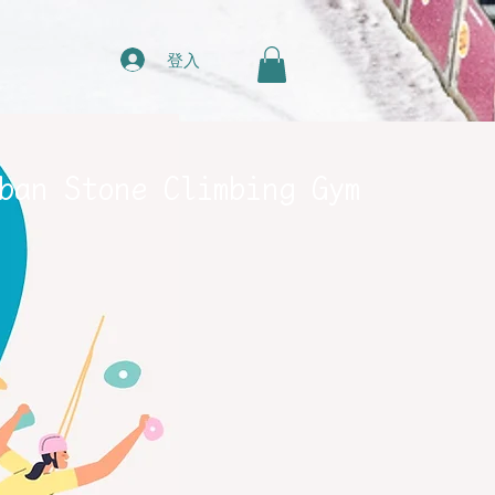
登入
ban Stone Climbing Gym