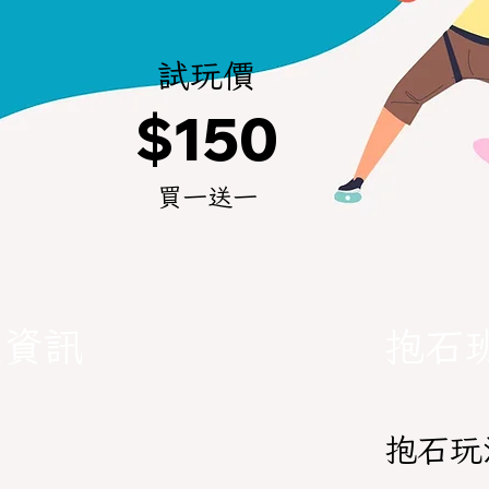
試玩價
$150
買一送一
堂資訊
抱石
抱石玩