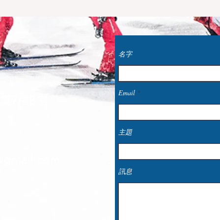
名字
Email
廈7樓B室
主題
@gmail.com
訊息