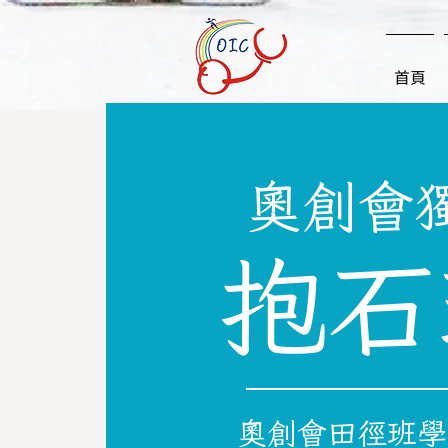
首頁
奧創會
抱石
奧創會田徑班學