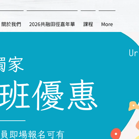
關於我們
2026共融田徑嘉年華
課程
More
Ur
獨家
班優惠
員即場報名可有