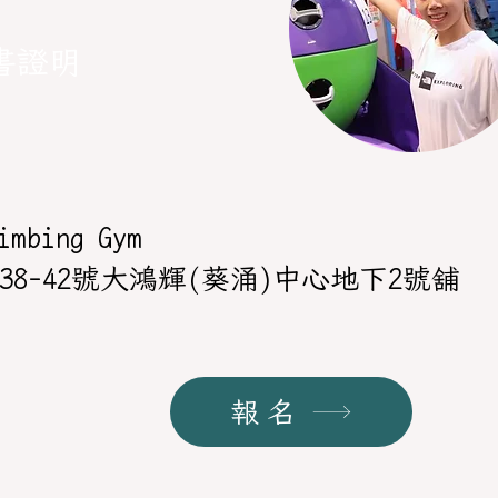
書證明
imbing Gym
8-42號大鴻輝(葵涌)中心地下2號舖
報名