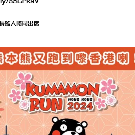
t.ly/3SCPksV
家長監人陪同出席