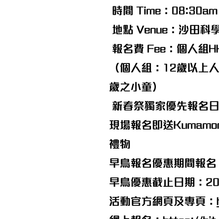
時間 Time：08:30am 
地點 Venue：沙田科
報名費 Fee：個人組HK
（個人組：12歲以上人
歲之小童）
新春祭獨家優先報名日期 CNY E
現場報名即送Kumam
禮物
早鳥報名優惠期間報名，
早鳥優惠截止日期：20
活動官方網頁及專頁：